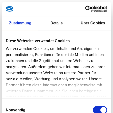
Die Fräs- und Vorarbeiten sind untertags unter
einer einstreifigen Verkehrsoffenhaltung geplant.
Die Asphaltierungsarbeiten sind nahtlos über die
Zustimmung
Details
Über Cookies
gesamten Fahrbahnbreite während mehreren
Totalsperren in der Nacht vorgesehen.
Diese Webseite verwendet Cookies
Bauzeit: April 2026 – Juni 2026
Wir verwenden Cookies, um Inhalte und Anzeigen zu
personalisieren, Funktionen für soziale Medien anbieten
Gesamtkosten: ca. € 0,7 Mio.
zu können und die Zugriffe auf unsere Website zu
analysieren. Außerdem geben wir Informationen zu Ihrer
Verwendung unserer Website an unsere Partner für
L052, Feldkirch-Rankweil, Instandsetzung Belag,
soziale Medien, Werbung und Analysen weiter. Unsere
km 3,45-4,70
Partner führen diese Informationen möglicherweise mit
weiteren Daten zusammen, die Sie ihnen bereitgestellt
Baumaßnahme:
haben oder die sie im Rahmen Ihrer Nutzung der Dienste
gesammelt haben.
Asphaltinstandsetzungsarbeiten
Einwilligungsauswahl
Notwendig