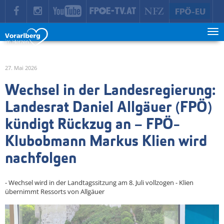
zur Hauptnavigation springen
zum Inhalt springen
Tog
ma
me
27. Mai 2026
Wechsel in der Landesregierung:
Landesrat Daniel Allgäuer (FPÖ)
kündigt Rückzug an – FPÖ-
Klubobmann Markus Klien wird
nachfolgen
- Wechsel wird in der Landtagssitzung am 8. Juli vollzogen - Klien
übernimmt Ressorts von Allgäuer