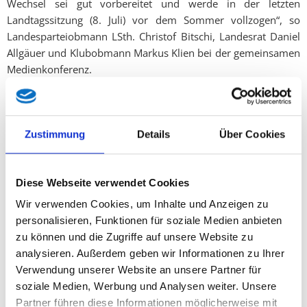
Wechsel sei gut vorbereitet und werde in der letzten
Landtagssitzung (8. Juli) vor dem Sommer vollzogen“, so
Landesparteiobmann LSth. Christof Bitschi, Landesrat Daniel
Allgäuer und Klubobmann Markus Klien bei der gemeinsamen
Medienkonferenz.
Landesrat Daniel Allgäuer erklärte zu seinem Rückzug: „Es ist
für mich jetzt aus mehreren Gründen der richtige Zeitpunkt
Zustimmung
Details
Über Cookies
dafür. Ich kann heute festhalten, dass sich die großen Ziele
auf meinem politischen Weg - speziell auch mit der
Regierungsbeteiligung der Freiheitlichen - erfüllt haben.
Diese Webseite verwendet Cookies
Zudem war es mir ein großes Bedürfnis, wenn die Zeit reif ist,
Wir verwenden Cookies, um Inhalte und Anzeigen zu
für jüngere Kräfte Platz zu machen.“ Allgäuer verwies auch auf
personalisieren, Funktionen für soziale Medien anbieten
gewisse gesundheitliche Einschränkungen, die ihm in den
zu können und die Zugriffe auf unsere Website zu
vergangenen Wochen und Monaten zu schaffen gemacht
analysieren. Außerdem geben wir Informationen zu Ihrer
haben („Mein Anspruch an mich selber ist immer, 100%
Verwendung unserer Website an unsere Partner für
Einsatz zu bringen. Diese 100% habe ich die letzte Zeit nur
soziale Medien, Werbung und Analysen weiter. Unsere
noch unter Schmerzen geschafft. Die Gesundheit geht nun
Partner führen diese Informationen möglicherweise mit