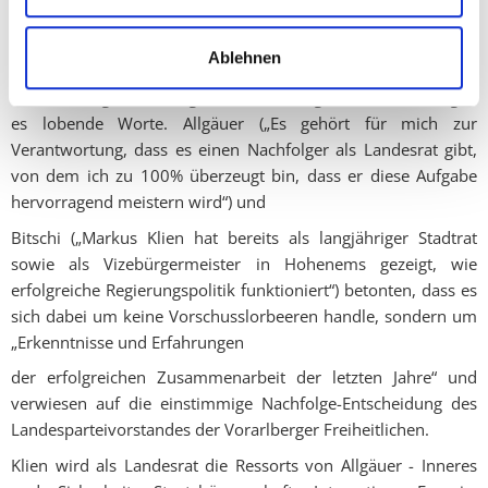
Konstellationen, über all die Jahre weit über eine „normale“
politische Zusammenarbeit hinausgegangen ist“).
Ablehnen
Auch für Allgäuers designierten Nachfolger Markus Klien gab
es lobende Worte. Allgäuer („Es gehört für mich zur
Verantwortung, dass es einen Nachfolger als Landesrat gibt,
von dem ich zu 100% überzeugt bin, dass er diese Aufgabe
hervorragend meistern wird“) und
Bitschi („Markus Klien hat bereits als langjähriger Stadtrat
sowie als Vizebürgermeister in Hohenems gezeigt, wie
erfolgreiche Regierungspolitik funktioniert“) betonten, dass es
sich dabei um keine Vorschusslorbeeren handle, sondern um
„Erkenntnisse und Erfahrungen
der erfolgreichen Zusammenarbeit der letzten Jahre“ und
verwiesen auf die einstimmige Nachfolge-Entscheidung des
Landesparteivorstandes der Vorarlberger Freiheitlichen.
Klien wird als Landesrat die Ressorts von Allgäuer - Inneres