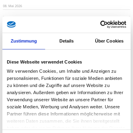
08. Mai 2026
(Linz/Salzburg/Bregenz) - „Familien sind die Keimzelle der
Gesellschaft und verdienen als solche die verlässliche
Unterstützung der öffentlichen Hand ...
Zustimmung
Details
Über Cookies
Diese Webseite verwendet Cookies
FPÖ-Initiative für mehr Verbindlichkeit bei
Wir verwenden Cookies, um Inhalte und Anzeigen zu
Sprachförderung
personalisieren, Funktionen für soziale Medien anbieten
06. Mai 2026
zu können und die Zugriffe auf unsere Website zu
Regierungsfraktionen FPÖ und VP wollen Eltern stärker in die
analysieren. Außerdem geben wir Informationen zu Ihrer
Pflicht nehmen und Konsequenzen bei fehlender
Verwendung unserer Website an unsere Partner für
Mitwirkungspflicht verschärfen
soziale Medien, Werbung und Analysen weiter. Unsere
Partner führen diese Informationen möglicherweise mit
weiteren Daten zusammen, die Sie ihnen bereitgestellt
FPÖ-Klien: „Landtag fordert die Sanierung und
haben oder die sie im Rahmen Ihrer Nutzung der Dienste
Modernisierung der Justizanstalt Feldkirch“