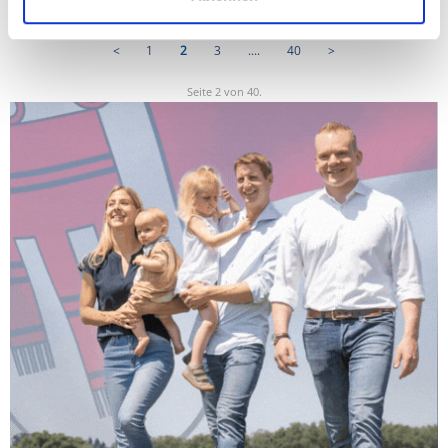
<
1
2
3
....
40
>
Seite 2 von 40.